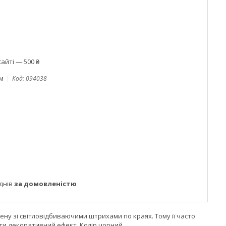
айті — 500 ₴
ом
Код:
094038
днів
за домовленістю
лену зі світловідбиваючими штрихами по краях. Тому її часто
ти декоративний ефект. Колір чорний.