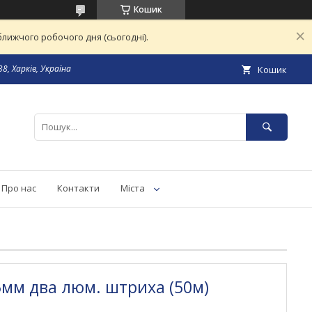
Кошик
лижчого робочого дня (сьогодні).
8, Харків, Україна
Кошик
Про нас
Контакти
Міста
5мм два люм. штриха (50м)