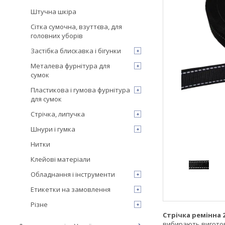
Штучна шкіра
Сітка сумочна, взуттєва, для
головних уборів
Застібка блискавка і бігунки
Металева фурнітура для
сумок
Пластикова і гумова фурнітура
для сумок
Стрічка, липучка
Шнури і гумка
Нитки
Клейові матеріали
Обладнання і інструменти
Етикетки на замовлення
Різне
Стрічка ремінна 
вибирають виготов