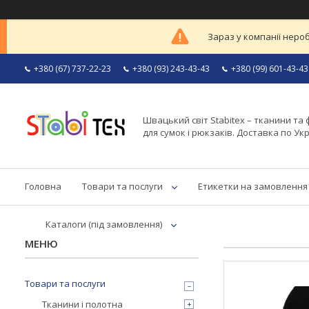
Зараз у компанії неро
+380 (67) 737-22-23
+380 (93) 243-43-43
+380 (99) 601-43-43
Швацький світ Stabitex – тканини та 
для сумок і рюкзаків. Доставка по Укр
Головна
Товари та послуги
Етикетки на замовлення
Каталоги (під замовлення)
Товари та послуги
Тканини і полотна