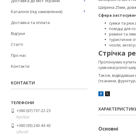
Доставка до міст України
Ширина 25мм, довжи
Каталоги (під замовлення)
Сфера застосува
Доставка та оплата
сумки та рюк
повідці для со
Відгуки
ремені та лям
туристичне с
Статті
чохли, аксесу
Стрічка р
Про нас
Пропонуємо купити р
Контакти
сумкова) різної шир
Також, відвідавши
(тканини, фурнітур
КОНТАКТИ
ХАРАКТЕРИСТИК
+380 (67) 737-22-23
KyivStar
+380 (93) 243-43-43
Основні
Lifecell