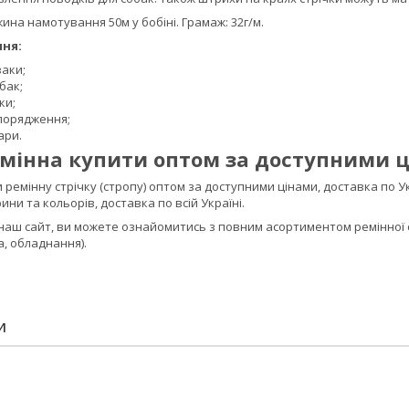
на намотування 50м у бобіні. Грамаж: 32г/м.
ння:
заки;
бак;
ки;
порядження;
ари.
емінна купити оптом за доступними 
емінну стрічку (стропу) оптом за доступними цінами, доставка по Укра
ини та кольорів, доставка по всій Україні.
 наш сайт, ви можете ознайомитись з повним асортиментом ремінної 
а, обладнання).
И