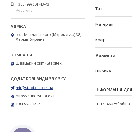
+380 (99) 601-43-43
Тип
Vodafone
Матеріал
вул. Метлинського (Муромська) 38,
Харків, Україна
Колір
Розміри
Швацький світ «Stabitex»
Ширина
mir@stabitex.com.ua
ІНФОРМАЦІЯ ДЛ
https://t.me/stabitex1
Ціна:
460 ₴/бобіна
+380996014343