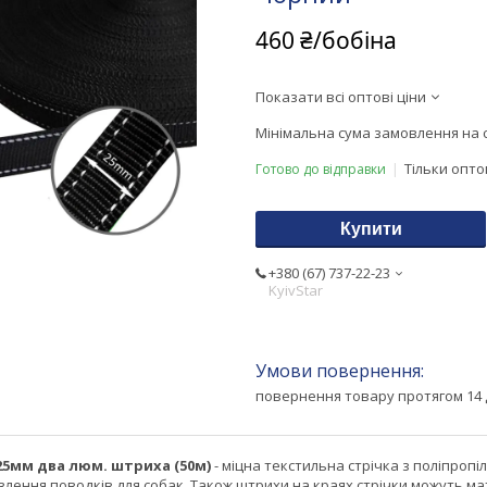
460 ₴/бобіна
Показати всі оптові ціни
Мінімальна сума замовлення на с
Тільки опт
Готово до відправки
Купити
+380 (67) 737-22-23
KyivStar
повернення товару протягом 14 
25мм два люм. штриха (50м)
- міцна текстильна стрічка з поліпропі
лення поводків для собак. Також штрихи на краях стрічки можуть ма