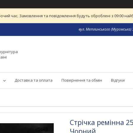
бочий час. Замовлення та повідомлення будуть оброблені з 09:00 найб
вул. Метлинського (Муромська) 3
фурнітура
аїні
Доставка та оплата
Повернення та обмін
Відгуки
Стрічка ремінна 2
Чорний