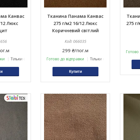
ама Канвас
Тканина Панама Канвас
Ткани
/12 Люкс
275 г/м2 16/12 Люкс
275 г/
цит
Коричневий світлий
5656
066035
ог.м
299 ₴/пог.м
Готово 
вки
Тільки оптом
Готово до відправки
Тільки оптом
ти
Купити