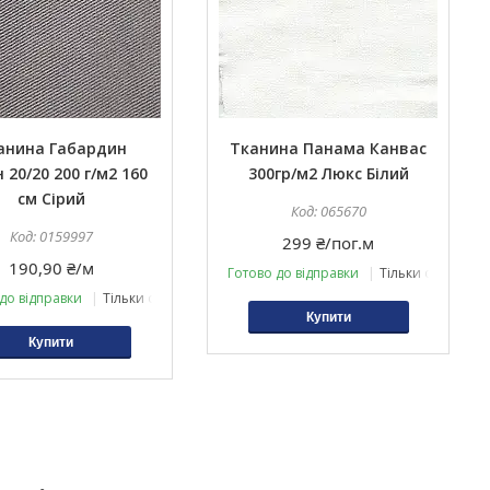
анина Габардин
Тканина Панама Канвас
 20/20 200 г/м2 160
300гр/м2 Люкс Білий
см Сірий
065670
0159997
299 ₴/пог.м
190,90 ₴/м
Готово до відправки
Тільки оптом
до відправки
Тільки оптом
Купити
Купити