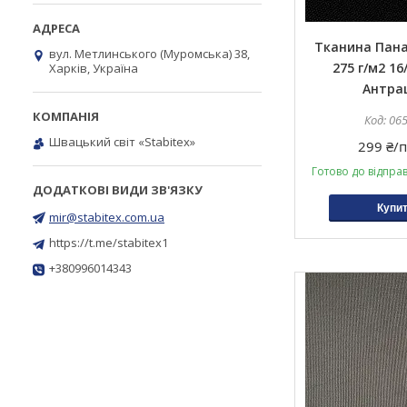
Тканина Пан
вул. Метлинського (Муромська) 38,
275 г/м2 16
Харків, Україна
Антра
06
Швацький світ «Stabitex»
299 ₴/п
Готово до відпра
Купи
mir@stabitex.com.ua
https://t.me/stabitex1
+380996014343