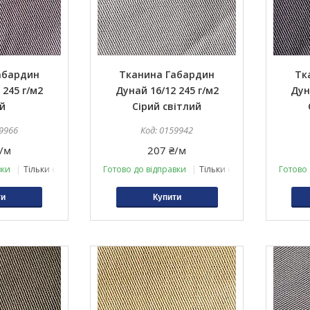
абардин
Тканина Габардин
Тк
 245 г/м2
Дунай 16/12 245 г/м2
Дун
й
Сірий світлий
9966
0159942
/м
207 ₴/м
вки
Тільки оптом
Готово до відправки
Тільки оптом
Готово 
ти
Купити