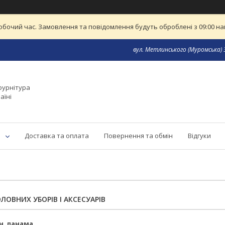
обочий час. Замовлення та повідомлення будуть оброблені з 09:00 най
вул. Метлинського (Муромська) 3
фурнітура
аїні
Доставка та оплата
Повернення та обмін
Відгуки
ЛОВНИХ УБОРІВ І АКСЕСУАРІВ
н, панама