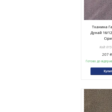
Тканина Г
Дунай 16/12
Сіри
015
207 ₴
Готово до відпра
Купи