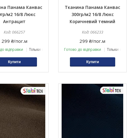
на Панама Канвас
Тканина Панама Канвас
0гр/м2 16/8 Люкс
300гр/м2 16/8 Люкс
Антрацит
Коричневий темний
066257
066233
299 ₴/пог.м
299 ₴/пог.м
до відправки
Тільки оптом
Готово до відправки
Тільки оптом
Купити
Купити