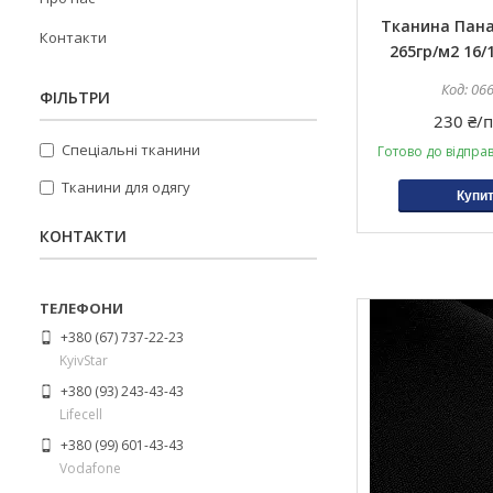
Тканина Пан
Контакти
265гр/м2 16/
06
ФІЛЬТРИ
230 ₴/п
Спеціальні тканини
Готово до відпра
Тканини для одягу
Купи
КОНТАКТИ
+380 (67) 737-22-23
KyivStar
+380 (93) 243-43-43
Lifecell
+380 (99) 601-43-43
Vodafone