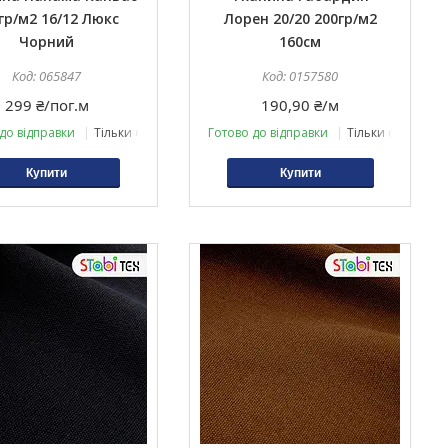
гр/м2 16/12 Люкс
Лорен 20/20 200гр/м2
Чорний
160cм
065847
0157580
299 ₴/пог.м
190,90 ₴/м
до відправки
Тільки оптом
Готово до відправки
Тільки оптом
Купити
Купити