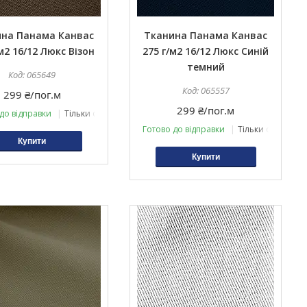
на Панама Канвас
Тканина Панама Канвас
м2 16/12 Люкс Візон
275 г/м2 16/12 Люкс Синій
темний
065649
065557
299 ₴/пог.м
299 ₴/пог.м
до відправки
Тільки оптом
Готово до відправки
Тільки оптом
Купити
Купити