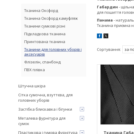
Габардин
- щільн
Тканина Оксфорд
для пошиття головн
Тканина Оксфорд камуфляж
Панама
- натураль
Тканина приємна н
Тканини сумкові різні
Підкладкова тканина
Принтована тканина
Тканини для головних уборів і
аксесуарів
Флізелін, спанбонд
ПВХ плівка
Штучна шкіра
Сітка сумочна, взуттєва, для
головних уборів
Застібка блискавка і бігунки
Металева фурнітура для
сумок
Пластикова і гумова фурнітура
Тканина Габа