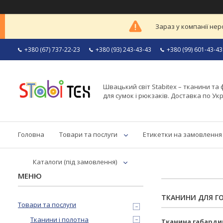
Зараз у компанії нер
+380 (67) 737-22-23
+380 (93) 243-43-43
+380 (99) 601-43-43
Швацький світ Stabitex – тканини та 
для сумок і рюкзаків. Доставка по Укр
Головна
Товари та послуги
Етикетки на замовлення
Каталоги (під замовлення)
ТКАНИНИ ДЛЯ ГО
Товари та послуги
Тканини і полотна
Тканина габарди