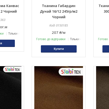
ама Канвас
Тканина Габардин
Ткани
12 Чорний
Дунай 16/12 245гр/м2
30
Чорний
6363
0150185
ог.м
207 ₴/м
вки
Тільки оптом
Готово до відправки
Тільки оптом
Готово 
ти
Купити