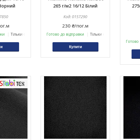
Чорний
265 г/м2 16/12 Білий
275
7850
0157290
ог.м
230 ₴/пог.м
вки
Тільки оптом
Готово до відправки
Тільки оптом
Готово 
ти
Купити