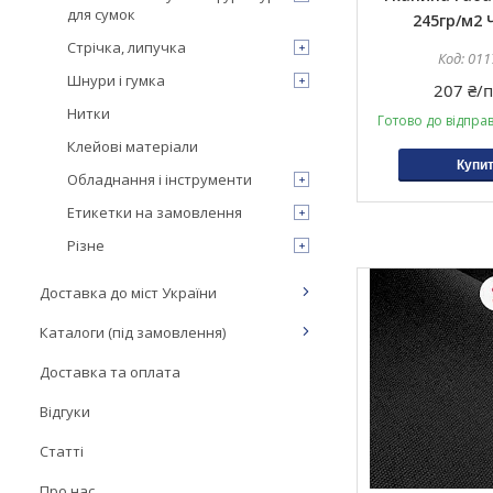
для сумок
245гр/м2 
Стрічка, липучка
011
Шнури і гумка
207 ₴/п
Нитки
Готово до відпра
Клейові матеріали
Купи
Обладнання і інструменти
Етикетки на замовлення
Різне
Доставка до міст України
Каталоги (під замовлення)
Доставка та оплата
Відгуки
Статті
Про нас