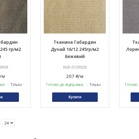
абардин
Тканина Габардин
Тк
245 гр/м2
Дунай 16/12 245гр/м2
Лорен
і
Бежевий
9959
0159928
/м
207 ₴/м
вки
Тільки оптом
Готово до відправки
Тільки оптом
Готово 
ти
Купити