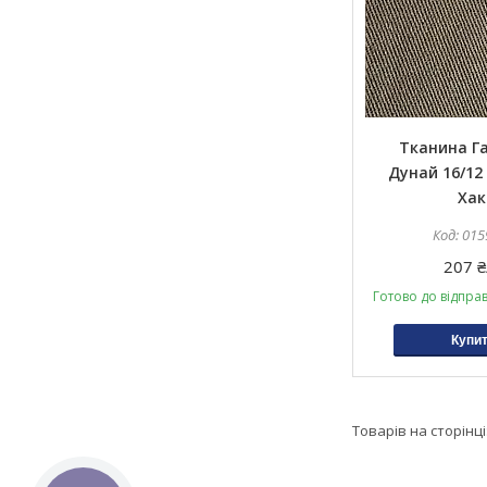
Тканина Г
Дунай 16/12 
Хак
015
207 ₴
Готово до відпра
Купи