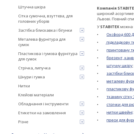
Штучна шкіра
Компанія STABIT
широкий асортимент
Сітка сумочна, взуттєва, для
Львові. Повний сп
головних уборів
У
STABITEX
можна 
Застібка блискавка і бігунки
•
Оксфорд 600 Д
Металева фурнітура для
•
підкладкову т
сумок
•
принтовану т
Пластикова і гумова фурнітура
•
брезент, канв
для сумок
•
штучну шкіру
;
Стрічка, липучка
•
застібки блис
Шнури і гумка
•
металеву фурн
Нитки
•
пластикову фу
Клейові матеріали
•
тканину сітку 
Обладнання і інструменти
•
стрічки для р
•
нитки швейні;
Етикетки на замовлення
•
преси для фур
Різне