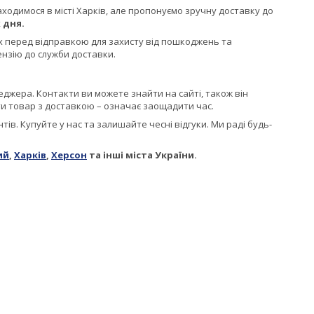
ходимося в місті Харків, але пропонуємо зручну доставку до
 дня.
х перед відправкою для захисту від пошкоджень та
ензію до служби доставки.
еджера. Контакти ви можете знайти на сайті, також він
и товар з доставкою – означає заощадити час.
єнтів. Купуйте у нас та залишайте чесні відгуки. Ми раді будь-
ий
,
Харків
,
Херсон
та інші міста України.