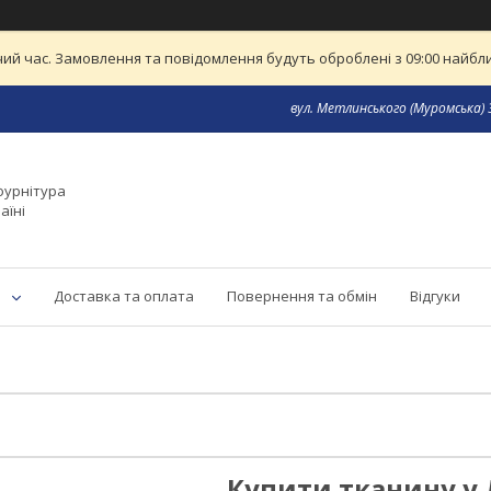
ий час. Замовлення та повідомлення будуть оброблені з 09:00 найближ
вул. Метлинського (Муромська) 3
фурнітура
аїні
Доставка та оплата
Повернення та обмін
Відгуки
Купити тканину у 