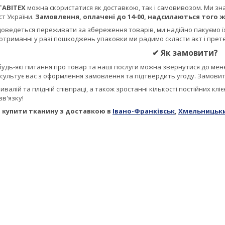
TABITEX
можна скористатися як доставкою, так і самовивозом. Ми зна
ст України.
Замовлення, оплачені до 14-00, надсилаються того ж
доведеться переживати за збереження товарів, ми надійно пакуємо ї
отриманні у разі пошкоджень упаковки ми радимо скласти акт і прет
✔
Як замовити?
будь-які питання про товар та наші послуги можна звернутися до мен
сультує вас з оформлення замовлення та підтвердить угоду. Замовит
ивалій та плідній співпраці, а також зростанні кількості постійних клі
в'язку!
 купити тканину з доставкою в
Івано-Франківськ
,
Хмельницьк