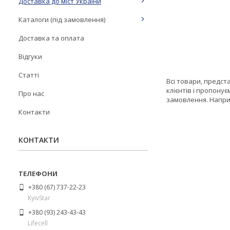
Доставка до міст України
Каталоги (під замовлення)
Доставка та оплата
Відгуки
Статті
Всі товари, предст
клієнтів і пропону
Про нас
замовлення. Наприк
Контакти
КОНТАКТИ
+380 (67) 737-22-23
KyivStar
+380 (93) 243-43-43
Lifecell