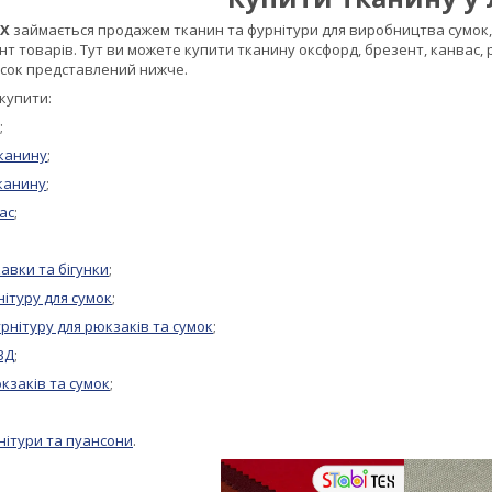
EX
займається продажем тканин та фурнітури для виробництва сумок, 
 товарів. Тут ви можете купити тканину оксфорд, брезент, канвас, 
исок представлений нижче.
купити:
;
канину
;
канину
;
ас
;
кавки та бігунки
;
ітуру для сумок
;
рнітуру для рюкзаків та сумок
;
3Д
;
юкзаків та сумок
;
нітури та пуансони
.