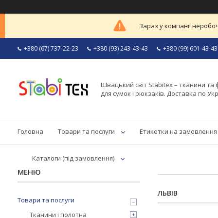
Зараз у компанії неробоч
+380 (67) 737-22-23
+380 (93) 243-43-43
+380 (99) 601-43-43
Швацький світ Stabitex – тканини та 
для сумок і рюкзаків. Доставка по Укр
Головна
Товари та послуги
Етикетки на замовлення
Каталоги (під замовлення)
ЛЬВІВ
Товари та послуги
Тканини і полотна