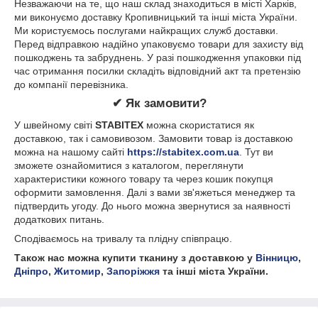
Незважаючи на те, що наш склад знаходиться в місті Харків,
ми виконуємо доставку Кропивницький та інші міста України.
Ми користуємось послугами найкращих служб доставки.
Перед відправкою надійно упаковуємо товари для захисту від
пошкоджень та забруднень. У разі пошкодження упаковки під
час отримання посилки складіть відповідний акт та претензію
до компанії перевізника.
✔
Як замовити?
У швейному світі
STABITEX
можна скористатися як
доставкою, так і самовивозом. Замовити товар із доставкою
можна на нашому сайті
https://stabitex.com.ua
. Тут ви
зможете ознайомитися з каталогом, переглянути
характеристики кожного товару та через кошик покупця
оформити замовлення. Далі з вами зв'яжеться менеджер та
підтвердить угоду. До нього можна звернутися за наявності
додаткових питань.
Сподіваємось на тривалу та плідну співпрацю.
Також нас можна купити тканину з доставкою у
Вінницю
,
Дніпро
,
Житомир
,
Запоріжжя
та інші міста України.