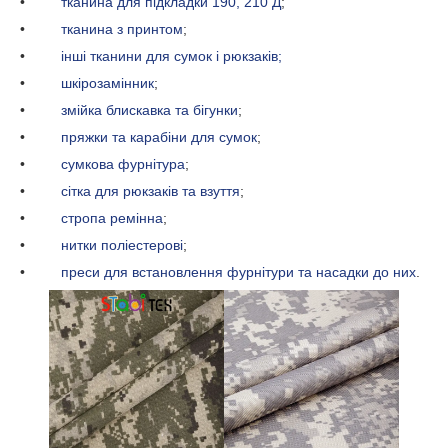
•
тканина для підкладки 190, 210 Д
;
•
тканина з принтом
;
•
інші тканини для сумок і рюкзаків;
•
шкірозамінник
;
•
змійка блискавка та бігунки
;
•
пряжки та карабіни для сумок
;
•
сумкова фурнітура
;
•
сітка для рюкзаків та взуття
;
•
стропа ремінна
;
•
нитки поліестерові
;
•
преси для встановлення фурнітури та насадки до них
.