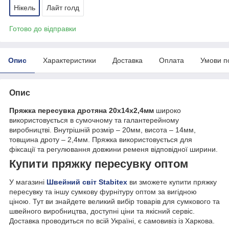
Нікель
Лайт голд
Готово до відправки
Опис
Характеристики
Доставка
Оплата
Умови п
Опис
Пряжка пересувка дротяна 20х14х2,4мм
широко
використовується в сумочному та галантерейному
виробництві. Внутрішній розмір – 20мм, висота – 14мм,
товщина дроту – 2,4мм. Пряжка використовується для
фіксації та регулювання довжини ременя відповідної ширини.
Купити пряжку пересувку оптом
У магазині
Швейний світ Stabitex
ви зможете купити пряжку
пересувку та іншу сумкову фурнітуру оптом за вигідною
ціною. Тут ви знайдете великий вибір товарів для сумкового та
швейного виробництва, доступні ціни та якісний сервіс.
Доставка проводиться по всій Україні, є самовивіз із Харкова.