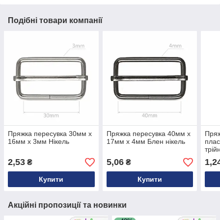
Подібні товари компанії
Пряжка пересувка 30мм х
Пряжка пересувка 40мм х
Пряж
16мм х 3мм Нікель
17мм х 4мм Блен нікель
плас
трій
2,53
5,06
1,2
₴
₴
Купити
Купити
Акційні пропозиції та новинки