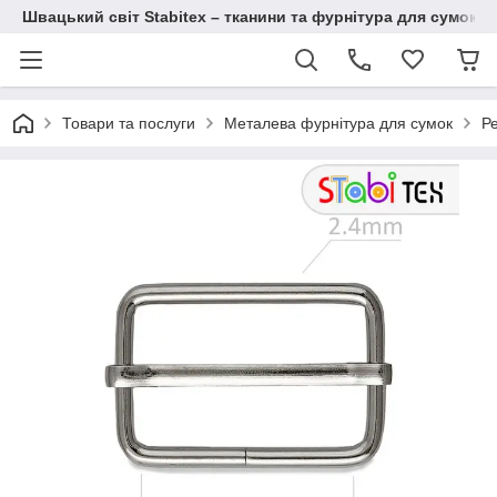
Швацький світ Stabitex – тканини та фурнітура для сумок і 
Товари та послуги
Металева фурнітура для сумок
Ре