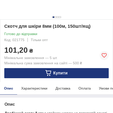
Скотч для шкіри 8мм (100м, 150шт/ящ)
Готово до відправки
Код: 021775
Тільки опт
101,20
₴
Мінімальне замовлення — 5 шт.
Мінімальна сума замовлення на сайті — 500 ₴
Купити
Опис
Характеристики
Доставка
Оплата
Умови п
Опис
Двобічний скотч 8 мм
з клейким шаром на паперовій основі