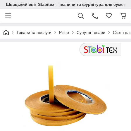
Швацький світ Stabitex – тканини та фурнітура для сумок і 
Товари та послуги
Різне
Супутні товари
Скотч дл