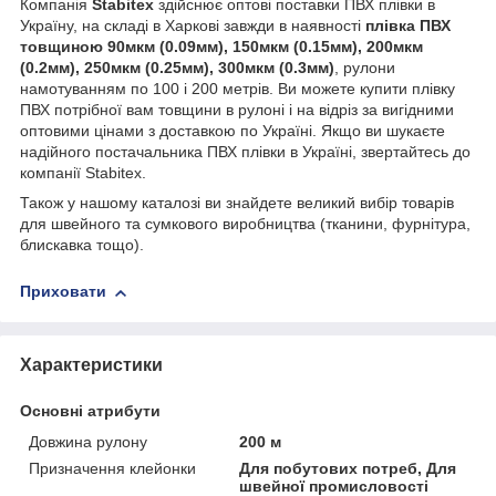
Компанія
Stabitex
здійснює оптові поставки ПВХ плівки в
Україну, на складі в Харкові завжди в наявності
плівка ПВХ
товщиною 90мкм (0.09мм), 150мкм (0.15мм), 200мкм
(0.2мм), 250мкм (0.25мм), 300мкм (0.3мм)
, рулони
намотуванням по 100 і 200 метрів. Ви можете купити плівку
ПВХ потрібної вам товщини в рулоні і на відріз за вигідними
оптовими цінами з доставкою по Україні. Якщо ви шукаєте
надійного постачальника ПВХ плівки в Україні, звертайтесь до
компанії Stabitex.
Також у нашому каталозі ви знайдете великий вибір товарів
для швейного та сумкового виробництва (тканини, фурнітура,
блискавка тощо).
Приховати
Характеристики
Основні атрибути
Довжина рулону
200 м
Призначення клейонки
Для побутових потреб, Для
швейної промисловості