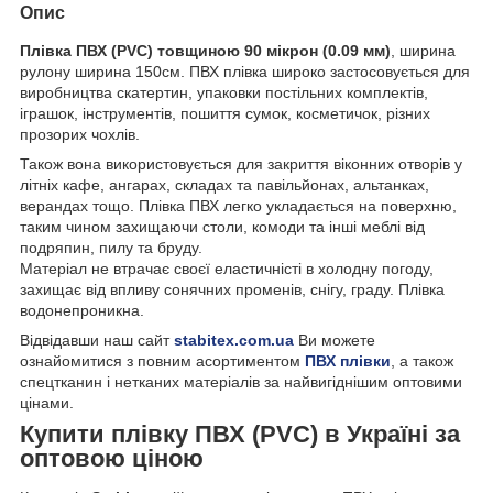
Опис
Плівка ПВХ (PVC) товщиною 90 мікрон (0.09 мм)
, ширина
рулону ширина 150см. ПВХ плівка широко застосовується для
виробництва скатертин, упаковки постільних комплектів,
іграшок, інструментів, пошиття сумок, косметичок, різних
прозорих чохлів.
Також вона використовується для закриття віконних отворів у
літніх кафе, ангарах, складах та павільйонах, альтанках,
верандах тощо. Плівка ПВХ легко укладається на поверхню,
таким чином захищаючи столи, комоди та інші меблі від
подряпин, пилу та бруду.
Матеріал не втрачає своєї еластичністі в холодну погоду,
захищає від впливу сонячних променів, снігу, граду. Плівка
водонепроникна.
Відвідавши наш сайт
stabitex.com.ua
Ви можете
ознайомитися з повним асортиментом
ПВХ плівки
, а також
спецтканин і нетканих матеріалів за найвигіднішим оптовими
цінами.
Купити плівку ПВХ (PVC) в Україні за
оптовою ціною