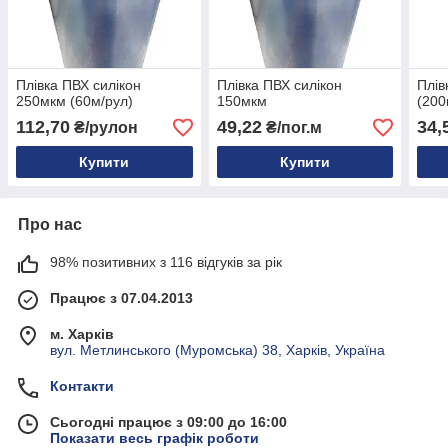
Плівка ПВХ силікон
Плівка ПВХ силікон
Плів
250мкм (60м/рул)
150мкм
(200
112,70
49,22
34,
₴/рулон
₴/пог.м
Купити
Купити
Про нас
98% позитивних з 116 відгуків за рік
Працює з 07.04.2013
м. Харків
вул. Метлинського (Муромська) 38, Харків, Україна
Контакти
Сьогодні працює з 09:00 до 16:00
Показати весь графік роботи