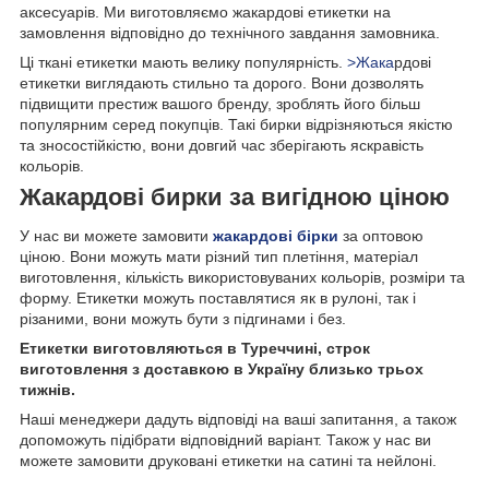
аксесуарів. Ми виготовляємо жакардові етикетки на
замовлення відповідно до технічного завдання замовника.
Ці ткані етикетки мають велику популярність.
>Жака
рдові
етикетки виглядають стильно та дорого. Вони дозволять
підвищити престиж вашого бренду, зроблять його більш
популярним серед покупців. Такі бирки відрізняються якістю
та зносостійкістю, вони довгий час зберігають яскравість
кольорів.
Жакардові бирки за вигідною ціною
У нас ви можете замовити
жакардові бірки
за оптовою
ціною. Вони можуть мати різний тип плетіння, матеріал
виготовлення, кількість використовуваних кольорів, розміри та
форму. Етикетки можуть поставлятися як в рулоні, так і
різаними, вони можуть бути з підгинами і без.
Етикетки виготовляються в Туреччині, строк
виготовлення з доставкою в Україну близько трьох
тижнів.
Наші менеджери дадуть відповіді на ваші запитання, а також
допоможуть підібрати відповідний варіант. Також у нас ви
можете замовити друковані етикетки на сатині та нейлоні.