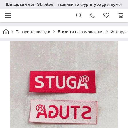
Швацький світ Stabitex – тканини та фурнітура для сумок і 
Товари та послуги
Етикетки на замовлення
Жакардов