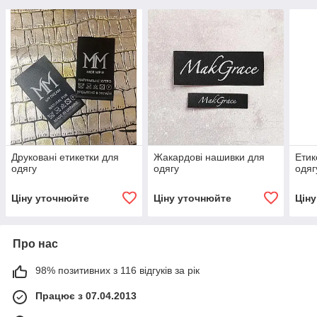
Друковані етикетки для
Жакардові нашивки для
Етик
одягу
одягу
одяг
Ціну уточнюйте
Ціну уточнюйте
Цін
Про нас
98% позитивних з 116 відгуків за рік
Працює з 07.04.2013