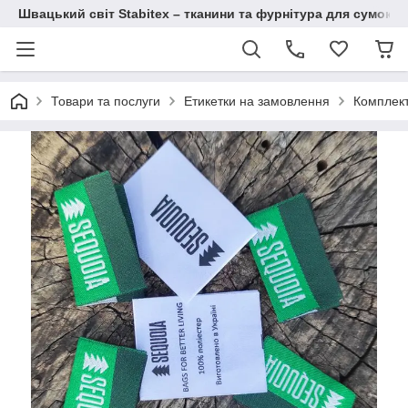
Швацький світ Stabitex – тканини та фурнітура для сумок і 
Товари та послуги
Етикетки на замовлення
Комплект