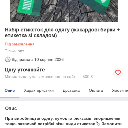
Набір етикеток для одягу (жакардові бирки +
етикетка зі складом)
Під замовлення
Тільки опт
Відправка з
10 серпня 2026
Ціну уточнюйте
Мінімальна сума замовлення на сайті — 500 ₴
Опис
Характеристики
Доставка
Оплата
Умови п
Опис
При виробництві одягу, сумок та рюкзаків, спорядження
тощо. зазвичай потрібні різні види етикеток 🏷️ Замовити