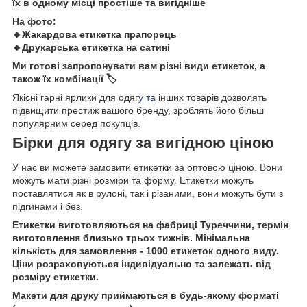
їх в одному місці простіше та вигідніше
На фото:
🔸Жакардова етикетка прапорець
🔸Друкарська етикетка на сатині
Ми готові запропонувати вам різні види етикеток, а
також їх комбінації 🏷️
Якісні гарні ярлики для одяг
у та
інших товарів дозволять
підвищити престиж вашого бренду, зроблять його більш
популярним серед покупців.
Бірки для одягу за вигідною ціною
У нас ви можете замовити етикетки за оптовою ціною. Вони
можуть мати різні розміри та форму. Етикетки можуть
поставлятися як в рулоні, так і різаними, вони можуть бути з
підгинами і без.
Етикетки виготовляються на фабриці Туреччини, термін
виготовлення близько трьох тижнів. Мінімальна
кількість для замовлення - 1000 етикеток одного виду.
Ціни розраховуються індивідуально та залежать від
розміру етикетки.
Макети для друку приймаються в будь-якому форматі