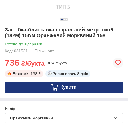
Застібка-блискавка спіральний метр. тип5
(182м) 15г/м Оранжевий морквяний 158
Готово до відправки
Код: 031521
Тільки опт
736
₴/бухта
874 ₴/бухта
Економія
138 ₴
Залишилось
8 днів
Купити
Колір
Оранжевий морквяний