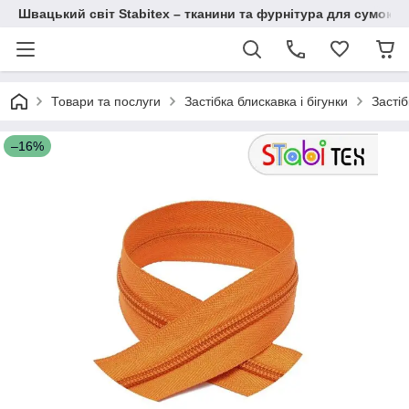
Швацький світ Stabitex – тканини та фурнітура для сумок і 
Товари та послуги
Застібка блискавка і бігунки
Застіб
–16%