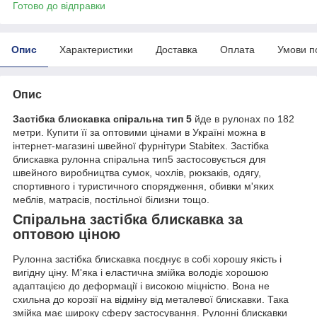
Готово до відправки
Опис
Характеристики
Доставка
Оплата
Умови п
Опис
Застібка блискавка спіральна тип 5
йде в рулонах по 182
метри. Купити її за оптовими цінами в Україні можна в
інтернет-магазині швейної фурнітури Stabitex. Застібка
блискавка рулонна спіральна тип5 застосовується для
швейного виробництва сумок, чохлів, рюкзаків, одягу,
спортивного і туристичного спорядження, обивки м'яких
меблів, матрасів, постільної білизни тощо.
Спіральна застібка блискавка за
оптовою ціною
Рулонна застібка блискавка поєднує в собі хорошу якість і
вигідну ціну. М'яка і еластична змійка володіє хорошою
адаптацією до деформації і високою міцністю. Вона не
схильна до корозії на відміну від металевої блискавки. Така
змійка має широку сферу застосування. Рулонні блискавки