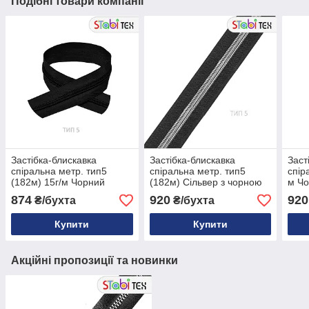
Подібні товари компанії
Застібка-блискавка
Застібка-блискавка
Заст
спіральна метр. тип5
спіральна метр. тип5
спір
(182м) 15г/м Чорний
(182м) Сільвер з чорною
м Ч
ниткою
874
920
920
₴/бухта
₴/бухта
Купити
Купити
Акційні пропозиції та новинки