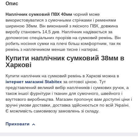
Опис
Наплічник сумковий ПВХ 40мм
чорний може
використовуватися з сумочными стрічками і ременями
шириною 38мм. Він виконаний з якісного ПВХ, довжина
виробу становить 14,5 див. Наплічник надівається за
допомогою спеціальних прорізів на сумковий ремінь. Він
робить носіння сумки на плечі більш комфортним, так як
ремінь з наплечником менше тисне і натирає.
Купити наплічник сумковий 38мм в
Харкові
Купити наплічник на сумковий ремінь в Харкові можна в
інтернет магазині Stabitex
за оптової ціною. Тут
представлений великий вибір наплічників і сумкових ручок, а
також іншої фурнітури і тканин для сумочного, швейного і
взуттєвого виробництва. Магазин пропонує вам доступні ціни і
зручні умови доставки, доставка здійснюється по всій Україні.
Є можливість самовивозу замовлень зі складу.
Приховати