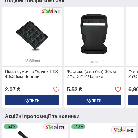
Подібні товари компанії
Ніжка сумочна їжачок ПВХ
Фастекс (застібка) 30мм
Фаст
48х38мм Чорний
ZYC-3212 Чорний
ZYC
2,07
5,52
6,9
₴
₴
Купити
Купити
Акційні пропозиції та новинки
–50%
–40%