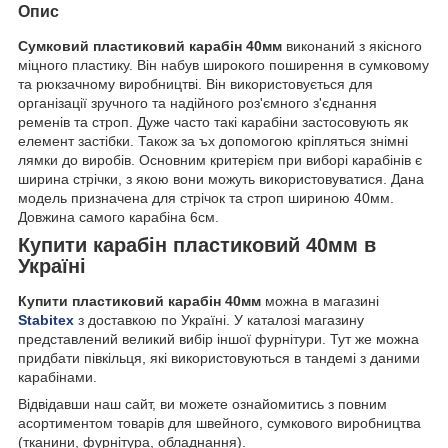
Опис
Сумковий пластиковий карабін 40мм
виконаний з якісного
міцного пластику. Він набув широкого поширення в сумковому
та рюкзачному виробництві. Він використовується для
організації зручного та надійного роз'ємного з'єднання
ременів та строп. Дуже часто такі карабіни застосовують як
елемент застібки. Також за ъх допомогою кріпляться знімні
лямки до виробів. Основним критерієм при виборі карабінів є
ширина стрічки, з якою вони можуть використовуватися. Дана
модель призначена для стрічок та строп шириною 40мм.
Довжина самого карабіна 6см.
Купити карабін пластиковий 40мм в
Україні
Купити пластиковий карабін 40мм
можна в магазині
Stabitex
з доставкою по Україні. У каталозі магазину
представлений великий вибір іншої фурнітури. Тут же можна
придбати півкільця, які використовуються в тандемі з даними
карабінами.
Відвідавши наш сайт, ви можете ознайомитись з повним
асортиментом товарів для швейного, сумкового виробництва
(тканини, фурнітура, обладнання).