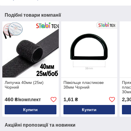
Подібні товари компанії
Липучка 40мм (25м)
Півкільце пластикове
Пряж
Чорний
38мм Чорний
плас
30м
460
1,61
2,3
₴/комплект
₴
Купити
Купити
Акційні пропозиції та новинки