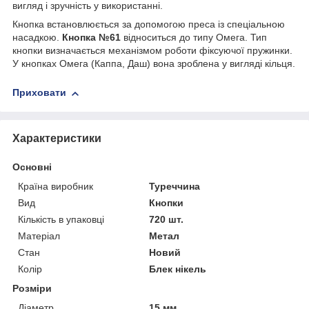
вигляд і зручність у використанні.
Кнопка встановлюється за допомогою преса із спеціальною
насадкою.
Кнопка №61
відноситься до типу Омега. Тип
кнопки визначається механізмом роботи фіксуючої пружинки.
У кнопках Омега (Каппа, Даш) вона зроблена у вигляді кільця.
Приховати
Характеристики
Основні
Країна виробник
Туреччина
Вид
Кнопки
Кількість в упаковці
720 шт.
Матеріал
Метал
Стан
Новий
Колір
Блек нікель
Розміри
Діаметр
15 мм