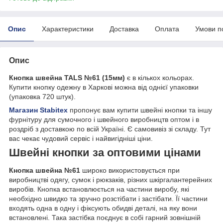
Опис
Характеристики
Доставка
Оплата
Умови п
Опис
Кнопка швейна TALS №61 (15мм)
є в кількох кольорах.
Купити кнопку одежну в Харкові можна від однієї упаковки
(упаковка 720 штук).
Магазин Stabitex
пропонує вам купити швейні кнопки та іншу
фурнітуру для сумочного і швейного виробництв оптом і в
роздріб з доставкою по всій Україні. Є самовивіз зі складу. Тут
вас чекає чудовий сервіс і найвигідніші ціни.
Швейні кнопки за оптовими цінами
Кнопка швейна №61
широко використовується при
виробництві одягу, сумок і рюкзаків, різних шкіргалантерейних
виробів. Кнопка встановлюється на частини виробу, які
необхідно швидко та зручно розстібати і застібати. Її частини
входять одна в одну і фіксують обидві деталі, на яку вони
встановлені. Така застібка поєднує в собі гарний зовнішній