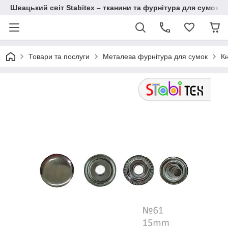
Швацький світ Stabitex – тканини та фурнітура для сумок і 
Товари та послуги
Металева фурнітура для сумок
К