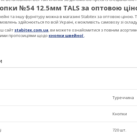
опки №54 12.5мм TALS за оптовою цін
ейні та іншу фурнітуру можна в магазині Stabitex за оптовою ціною. Т
мовлень здійснюється по всій Україні, є можливість самовозу зі складу
аш сайт
stabitex.com.ua
, ви можете ознайомитися з повним асортиме
шими пропозиціями щодо
кнопки швейної
.
И
Туреччина
Кнопки
і
720 шт.