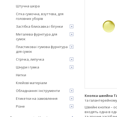
Штучна шкіра
Сітка сумочна, взуттєва, для
головних уборів
Застібка блискавка і бігунки
Металева фурнітура для
сумок
Пластикова і гумова фурнітура
для сумок
Стрічка, липучка
Шнури і гумка
Нитки
Клейові матеріали
Обладнання і інструменти
Кнопка швейна TA
Етикетки на замовлення
та галантерейному
Різне
Швейні кнопки – ос
входять одна в одн
та зручне застіба