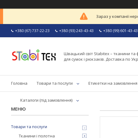
Зараз у компанії нер
+380 (67) 737-22-23
+380 (93) 243-43-43
+380 (99) 601-43-43
Швацький світ Stabitex – тканини та 
для сумок і рюкзаків. Доставка по Укр
Головна
Товари та послуги
Етикетки на замовлення
Каталоги (під замовлення)
Товари та послуги
Тканини і полотна