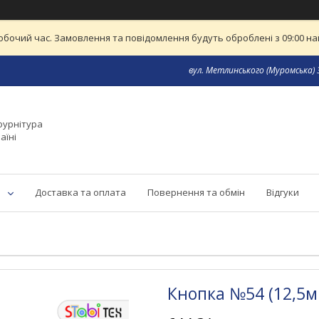
обочий час. Замовлення та повідомлення будуть оброблені з 09:00 най
вул. Метлинського (Муромська) 3
фурнітура
аїні
Доставка та оплата
Повернення та обмін
Відгуки
Кнопка №54 (12,5м