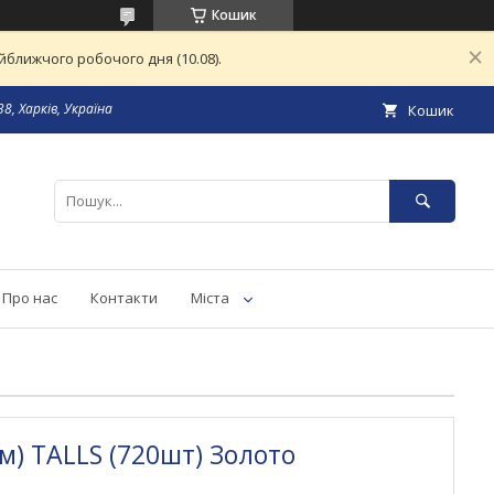
Кошик
ближчого робочого дня (10.08).
8, Харків, Україна
Кошик
Про нас
Контакти
Міста
м) TALLS (720шт) Золото