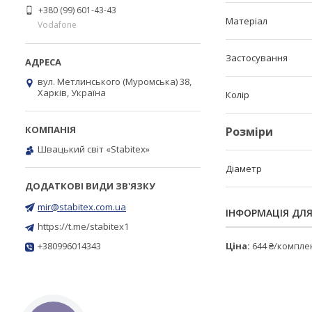
+380 (99) 601-43-43
Матеріал
Vodafone
Застосування
вул. Метлинського (Муромська) 38,
Харків, Україна
Колір
Розміри
Швацький світ «Stabitex»
Діаметр
mir@stabitex.com.ua
ІНФОРМАЦІЯ ДЛ
https://t.me/stabitex1
+380996014343
Ціна:
644 ₴/компле