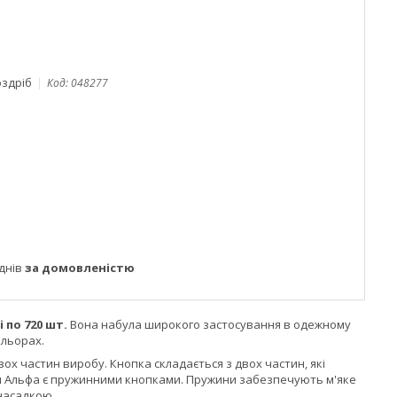
оздріб
Код:
048277
днів
за домовленістю
 по 720 шт.
Вона набула широкого застосування в одежному
ольорах.
ох частин виробу. Кнопка складається з двох частин, які
пки Альфа є пружинними кнопками. Пружини забезпечують м'яке
насадкою.