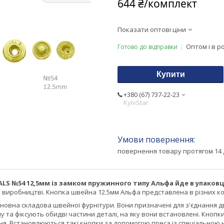
644 ₴/комплект
Показати оптові ціни
Оптом і в р
Готово до відправки
Купити
+380 (67) 737-22-23
KyivStar
повернення товару протягом 14 
LS №54 12,5мм із замком пружинного типу Альфа йде в упаковці
 виробництві. Кнопка швейна 12.5мм Альфа представлена в різних к
новна складова швейної фурнітури. Вони призначені для з'єднання дв
у та фіксують обидві частини деталі, на яку вони встановлені. Кно
ння. Встановлюються такі кнопки за допомогою преса із спеціальною 