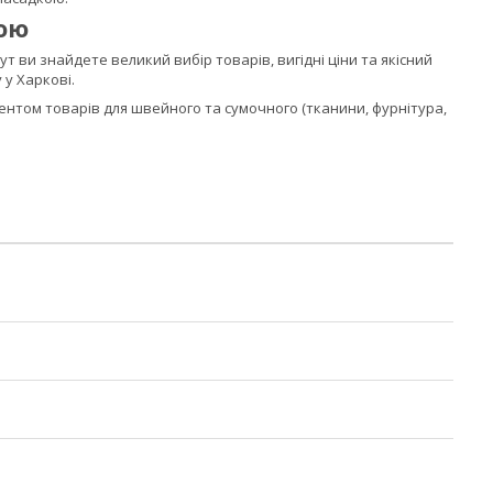
ою
ут ви знайдете великий вибір товарів, вигідні ціни та якісний
 у Харкові.
нтом товарів для швейного та сумочного (тканини, фурнітура,