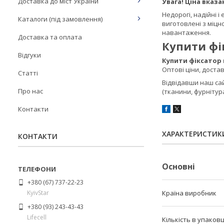
Доставка до міст України
Увага! Ціна вказ
Недорогі, надійні 
Каталоги (під замовлення)
виготовлені з міцн
навантаження.
Доставка та оплата
Купити фі
Відгуки
Купити фіксатор
Оптові ціни, достав
Статті
Відвідавши наш са
Про нас
(тканини, фурнітур
Контакти
ХАРАКТЕРИСТИК
КОНТАКТИ
Основні
+380 (67) 737-22-23
KyivStar
Країна виробник
+380 (93) 243-43-43
Lifecell
Кількість в упаковц