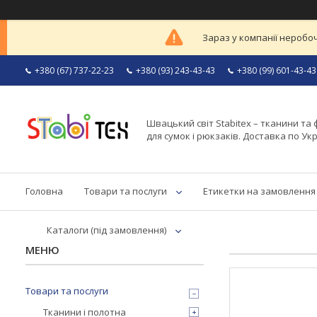
Зараз у компанії неробоч
+380 (67) 737-22-23
+380 (93) 243-43-43
+380 (99) 601-43-43
Швацький світ Stabitex – тканини та 
для сумок і рюкзаків. Доставка по Укр
Головна
Товари та послуги
Етикетки на замовлення
Каталоги (під замовлення)
Товари та послуги
Тканини і полотна