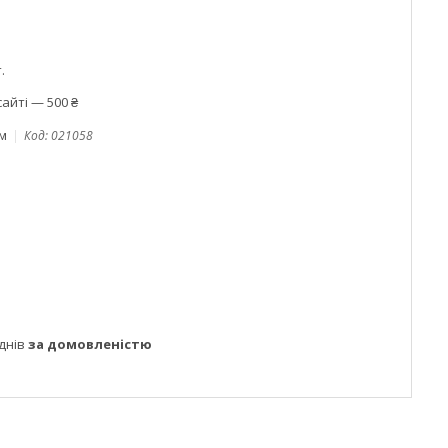
.
айті — 500 ₴
ом
Код:
021058
днів
за домовленістю