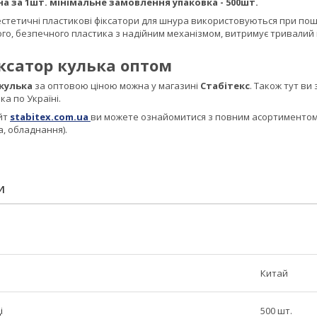
ана за 1шт. мінімальне замовлення упаковка - 500шт.
і естетичні пластикові фіксатори для шнура використовуються при пошит
ого, безпечного пластика з надійним механізмом, витримує тривалий ц
ксатор кулька оптом
 кулька
за оптовою ціною можна у магазині
Стабітекс
. Також тут ви
ка по Україні.
йт
stabitex.com.ua
ви можете ознайомитися з повним асортиментом 
а, обладнання).
И
Китай
і
500 шт.