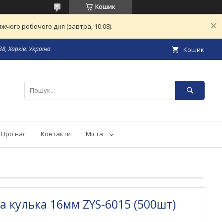
Кошик
чого робочого дня (завтра, 10.08).
8, Харків, Україна
Кошик
Про нас
Контакти
Міста
а кулька 16мм ZYS-6015 (500шт)