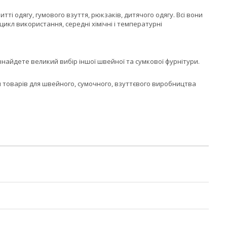
ті одягу, гумового взуття, рюкзаків, дитячого одягу. Всі вони
икл використання, середні хімічні і температурні
 знайдете великий вибір іншої швейної та сумкової фурнітури.
товарів для швейного, сумочного, взуттєвого виробництва