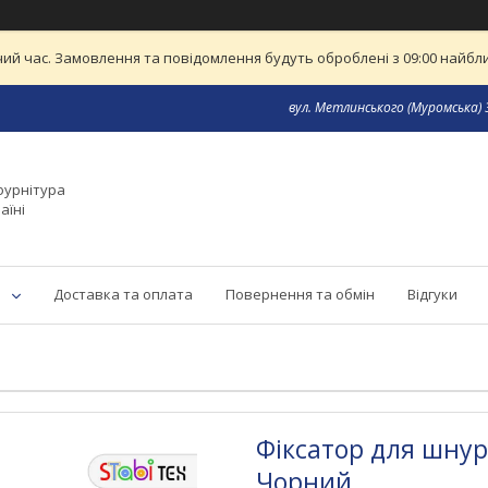
ий час. Замовлення та повідомлення будуть оброблені з 09:00 найближ
вул. Метлинського (Муромська) 3
фурнітура
аїні
Доставка та оплата
Повернення та обмін
Відгуки
Фіксатор для шнур
Чорний