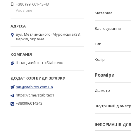
+380 (99) 601-43-43
Vodafone
Матеріал
Застосування
вул. Метлинського (Муромська) 38,
Харків, Україна
Тип
Колір
Швацький світ «Stabitex»
Розміри
mir@stabitex.com.ua
Діаметр
https://t.me/stabitex1
+380996014343
Внутрішній діамет
ІНФОРМАЦІЯ ДЛ