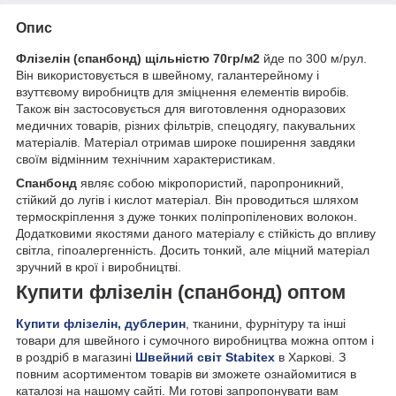
Опис
Флізелін (спанбонд) щільністю 70гр/м2
йде по 300 м/рул.
Він використовується в швейному, галантерейному і
взуттєвому виробництв для зміцнення елементів виробів.
Також він застосовується для виготовлення одноразових
медичних товарів, різних фільтрів, спецодягу, пакувальних
матеріалів. Матеріал отримав широке поширення завдяки
своїм відмінним технічним характеристикам.
Спанбонд
являє собою мікропористий, паропроникний,
стійкий до лугів і кислот матеріал. Він проводиться шляхом
термоскріплення з дуже тонких поліпропіленових волокон.
Додатковими якостями даного матеріалу є стійкість до впливу
світла, гіпоалергенність. Досить тонкий, але міцний матеріал
зручний в крої і виробництві.
Купити флізелін (спанбонд) оптом
Купити флізелін, дублерин
, тканини, фурнітуру та інші
товари для швейного і сумочного виробництва можна оптом і
в роздріб в магазині
Швейний світ Stabitex
в Харкові. З
повним асортиментом товарів ви зможете ознайомитися в
каталозі на нашому сайті. Ми готові запропонувати вам