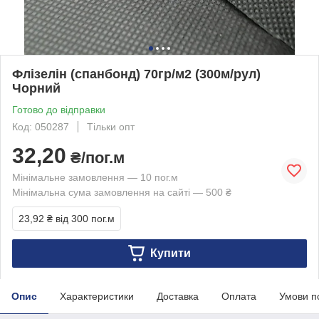
Флізелін (спанбонд) 70гр/м2 (300м/рул)
Чорний
Готово до відправки
Код: 050287
Тільки опт
32,20
₴/пог.м
Мінімальне замовлення — 10 пог.м
Мінімальна сума замовлення на сайті — 500 ₴
23,92 ₴
від 300 пог.м
Купити
Опис
Характеристики
Доставка
Оплата
Умови п