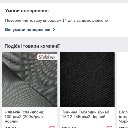
Умови повернення
Повернення товару впродовж 14 днів за домовленістю
Всі умови повернення
Подібні товари компанії
Флізелін (спандбонд)
Тканина Габардин Дунай
Шкір
100гр/м2 (200м/рул)
16/12 245гр/м2 Чорний
інте
Чорний
Чор