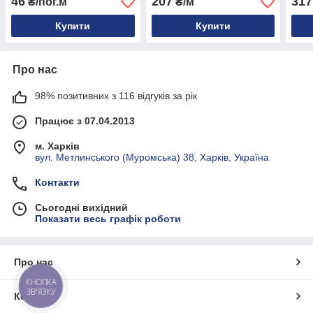
46
207
317
₴/пог.м
₴/м
Купити
Купити
Про нас
98% позитивних з 116 відгуків за рік
Працює з 07.04.2013
м. Харків
вул. Метлинського (Муромська) 38, Харків, Україна
Контакти
Сьогодні вихідний
Показати весь графік роботи
Про нас
КНОПКА
ЗВ'ЯЗКУ
Контакти