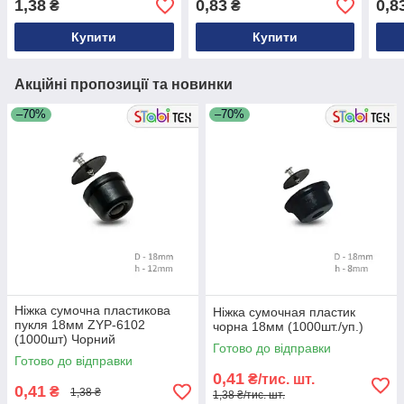
1,38
0,83
0,8
₴
₴
Купити
Купити
Акційні пропозиції та новинки
–70%
–70%
Ніжка сумочна пластикова
Ніжка сумочная пластик
пукля 18мм ZYP-6102
чорна 18мм (1000шт./уп.)
(1000шт) Чорний
Готово до відправки
Готово до відправки
0,41
₴/тис. шт.
0,41
₴
1,38 ₴
1,38 ₴/тис. шт.