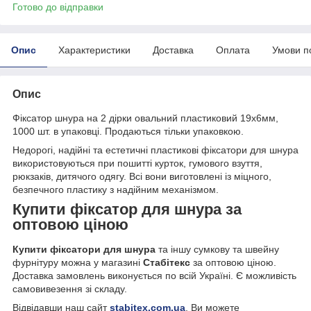
Готово до відправки
Опис
Характеристики
Доставка
Оплата
Умови п
Опис
Фіксатор шнура на 2 дірки овальний пластиковий 19х6мм,
1000 шт. в упаковці. Продаються тільки упаковкою.
Недорогі, надійні та естетичні пластикові фіксатори для шнура
використовуються при пошитті курток, гумового взуття,
рюкзаків, дитячого одягу. Всі вони виготовлені із міцного,
безпечного пластику з надійним механізмом.
Купити фіксатор для шнура за
оптовою ціною
Купити фіксатори для шнура
та іншу сумкову та швейну
фурнітуру можна у магазині
Стабітекс
за оптовою ціною.
Доставка замовлень виконується по всій Україні. Є можливість
самовивезення зі складу.
Відвідавши наш сайт
stabitex.com.ua
, Ви можете