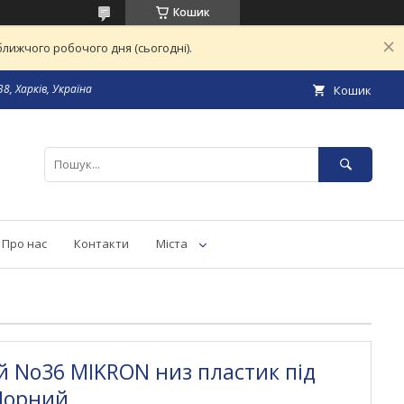
Кошик
лижчого робочого дня (сьогодні).
8, Харків, Україна
Кошик
Про нас
Контакти
Міста
 No36 MIKRON низ пластик під
 Чорний