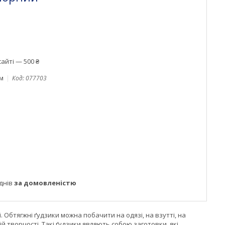
айті — 500 ₴
ом
Код:
077703
днів
за домовленістю
. Обтягжні ґудзики можна побачити на одязі, на взутті, на
й творчості. Такі ґудзики являють собою заготовки, які