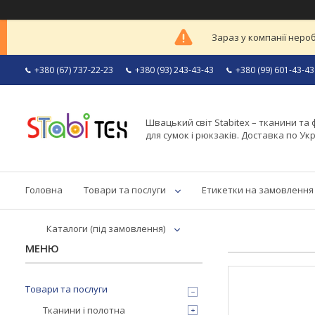
Зараз у компанії неро
+380 (67) 737-22-23
+380 (93) 243-43-43
+380 (99) 601-43-43
Швацький світ Stabitex – тканини та 
для сумок і рюкзаків. Доставка по Укр
Головна
Товари та послуги
Етикетки на замовлення
Каталоги (під замовлення)
Товари та послуги
Тканини і полотна