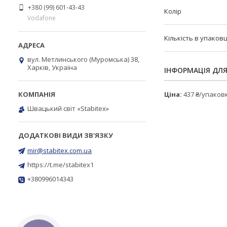
+380 (99) 601-43-43
Колір
Vodafone
Кількість в упаковц
вул. Метлинського (Муромська) 38,
Харків, Україна
ІНФОРМАЦІЯ ДЛ
Ціна:
437 ₴/упаков
Швацький світ «Stabitex»
mir@stabitex.com.ua
https://t.me/stabitex1
+380996014343