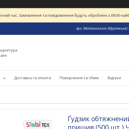
бочий час. Замовлення та повідомлення будуть оброблені з 09:00 найб
вул. Метлинського (Муромська) 3
фурнітура
аїні
Доставка та оплата
Повернення та обмін
Відгуки
Ґудзик обтяжнений
пришив (500 шт.)