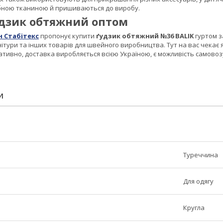
бною тканиною й пришиваються до виробу.
дзик обтяжний оптом
н Стабітекс
пропонує купити
ґудзик обтяжний №36 BALIK
гуртом з
ітури та інших товарів для швейного виробництва. Тут на вас чекає я
ивно, доставка виробляється всією Україною, є можливість самовозу з
И
Туреччина
Для одягу
Кругла