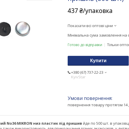
437 ₴/упаковка
Показати всі оптові ціни
Мінімальна сума замовлення на с
Тільки опт
Готово до відправки
Купити
+380 (67) 737-22-23
KyivStar
повернення товару протягом 14 
ий No36 MIKRON низ пластик під пришив
йде по 500 шт. в упаковці
 Їх також використовують для прикрашання різних аксесуарів, у дитячі