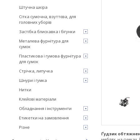
Штучна шкіра
Сітка сумочна, взуттєва, для
головних уборів
Застібка блискавка і бігунки
Металева фурнітура для
сумок
Пластикова і гумова фурнітура
для сумок
Стрічка, липучка
Шнури і гумка
Нитки
Клейові матеріали
Обладнання і інструменти
Етикетки на замовлення
Різне
Ґудзик обтяжнен
меблях, на сумках.