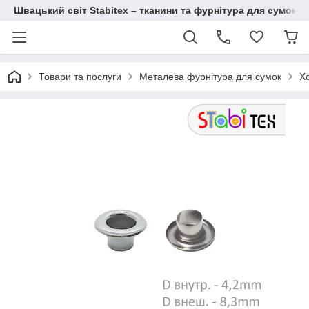
Швацький світ Stabitex – тканини та фурнітура для сумок і 
Товари та послуги
Металева фурнітура для сумок
Хо