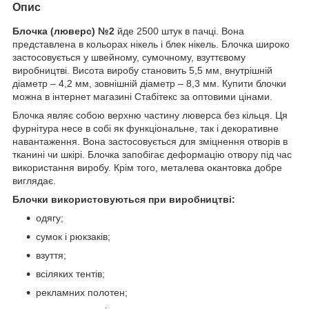
Опис
Блочка (люверс) №2
йде 2500 штук в пачці. Вона
представлена в кольорах нікель і блек нікель. Блочка широко
застосовується у швейному, сумочному, взуттєвому
виробництві. Висота виробу становить 5,5 мм, внутрішній
діаметр – 4,2 мм, зовнішній діаметр – 8,3 мм. Купити блочки
можна в інтернет магазині Стабітекс за оптовими цінами.
Блочка являє собою верхню частину люверса без кільця. Ця
фурнітура несе в собі як функціональне, так і декоративне
навантаження. Вона застосовується для зміцнення отворів в
тканині чи шкірі. Блочка запобігає деформацію отвору під час
використання виробу. Крім того, металева окантовка добре
виглядає.
Блочки використовуються при виробництві:
одягу;
сумок і рюкзаків;
взуття;
всіляких тентів;
рекламних полотен;