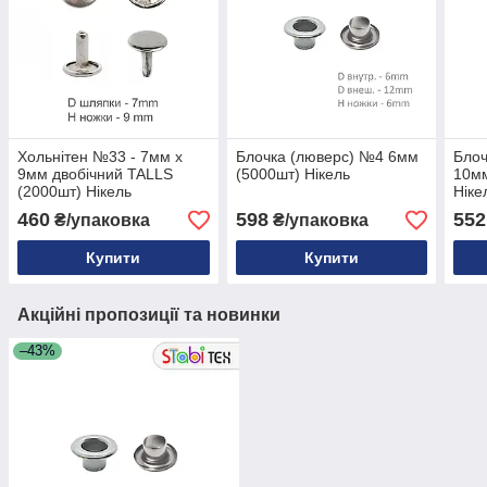
Хольнітен №33 - 7мм х
Блочка (люверс) №4 6мм
Блоч
9мм двобічний TALLS
(5000шт) Нікель
10мм
(2000шт) Нікель
Ніке
460
598
552
₴/упаковка
₴/упаковка
Купити
Купити
Акційні пропозиції та новинки
–43%