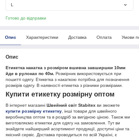
L
Готово до відправки
Опис
Характеристики
Доставка
Оплата
Умови п
Опис
Етикетка накатка з розміром вшивна завширшки 10мм
йде в рулонах по 40м.
Розмірник використовується при
пошитті одягу. Етикетка з накаткою потрібна для позначення
розмірів одягу. В наявності етикетка з різними розмірами.
Купити етикетку розмірну оптом
В інтернет магазині
Швейний світ Stabitex
ви зможете
купити розмірну етикетку
, інші товари для швейного
виробництва оптом та в роздріб за вигідною ціною. Також ми
виготовляємо етикетки для одягу на замовлення. Тут ви
знайдете найширший асортимент продукції, доступні ціни та
якісний сервіс. Доставка проводиться по всій Україні, є