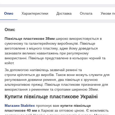
Опис
Характеристики
Доставка
Оплата
Умови п
Опис
Півкільце пластикове 38мм
широко використовується в
сумочному та галантерейному виробництві. Півкільце
виготовлене з міцного пластику, адже йому доведеться
зазнавати великих навантажень при регулярному
використанні. Півкільце представлене в кольорах чорний та
койот.
За допомогою напівкілець зазвичай ремені та
стропи кріпляться до виробів. Також вони можуть служити для
регулювання довжини ременя, два півкільця є зручною
альтернативою пряжці. Півкільце пластикове призначене для
використання з ременями та стропами шириною 38мм.
Купити півкільце пластикове Україні
Магазин Stabitex
пропонує вам
купити півкільце
пластикове 40 мм
в Харкові за оптовою ціною. Є можливість