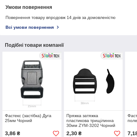
Умови повернення
Повернення товару впродовж 14 днів за домовленістю
Всі умови повернення
Подібні товари компанії
Фастекс (застібка) Дуга
Пряжка затяжка
Фаст
25мм Чорний
пластикова трищілинна
пол
30мм ZYM-3202 Чорний
3,86
2,30
7,1
₴
₴