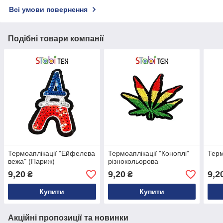
Всі умови повернення
Подібні товари компанії
Термоаплікації "Ейфелева
Термоаплікації "Коноплі"
Терм
вежа" (Париж)
різнокольорова
9,20
9,20
9,2
₴
₴
Купити
Купити
Акційні пропозиції та новинки