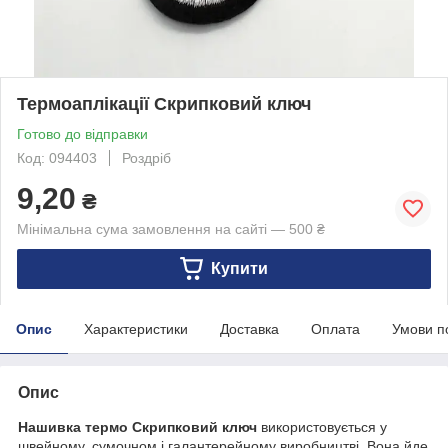
Термоаплікації Скрипковий ключ
Готово до відправки
Код: 094403
Роздріб
9,20
₴
Мінімальна сума замовлення на сайті — 500 ₴
Купити
Опис
Характеристики
Доставка
Оплата
Умови п
Опис
Нашивка термо Скрипковий ключ
використовується у
швейному, сумочном і галантерейному виробництві. Вона йде