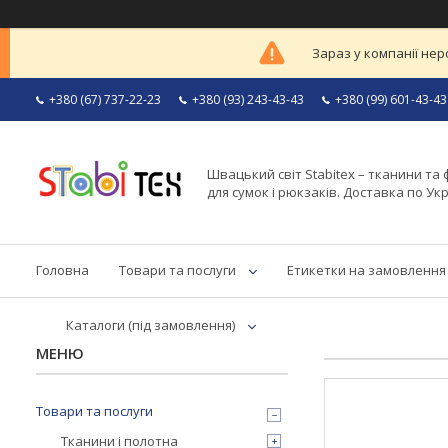
Зараз у компанії нер
+380 (67) 737-22-23
+380 (93) 243-43-43
+380 (99) 601-43-43
Швацький світ Stabitex – тканини та 
для сумок і рюкзаків. Доставка по Укр
Головна
Товари та послуги
Етикетки на замовлення
Каталоги (під замовлення)
Товари та послуги
Тканини і полотна