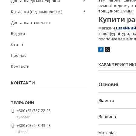
взуттєвому і швей
Доставка до міст України
ремені подовжуютьс
товщиною 3,9 мм.
Каталоги (під замовлення)
Купити ра
Доставка та оплата
Магазин
Швейний 
Відгуки
іншої фурнітури, т
пропонує вам вигідн
Статті
Про нас
ХАРАКТЕРИСТИК
Контакти
КОНТАКТИ
Основні
Діаметр
+380 (67) 737-22-23
Довжина
KyivStar
+380 (93) 243-43-43
Lifecell
Матеріал