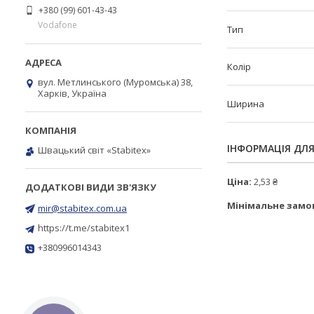
+380 (99) 601-43-43
Vodafone
Тип
Колір
вул. Метлинського (Муромська) 38,
Харків, Україна
Ширина
ІНФОРМАЦІЯ ДЛ
Швацький світ «Stabitex»
Ціна:
2,53 ₴
Мінімальне замо
mir@stabitex.com.ua
https://t.me/stabitex1
+380996014343