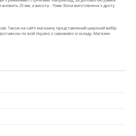
ій з ременями і стрічками. Наприклад, за допомогою рамки
новить 25 мм, а висота - 15мм. Вона виготовлена з дроту
ові. Також на сайті магазину представлений широкий вибір
оставкою по всій Україні, є самовивіз зі складу. Магазин