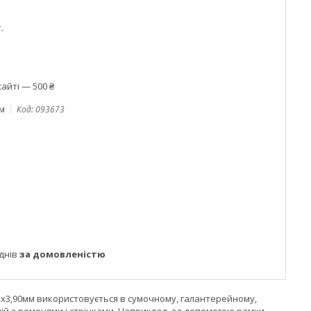
.
айті — 500 ₴
ом
Код:
093673
днів
за домовленістю
5х3,90мм використовується в сумочному, галантерейному,