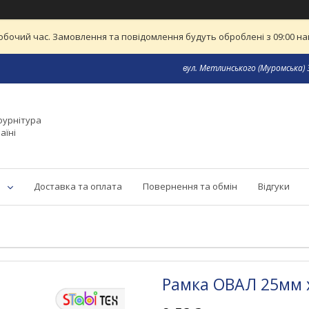
обочий час. Замовлення та повідомлення будуть оброблені з 09:00 най
вул. Метлинського (Муромська) 3
фурнітура
аїні
Доставка та оплата
Повернення та обмін
Відгуки
Рамка ОВАЛ 25мм х