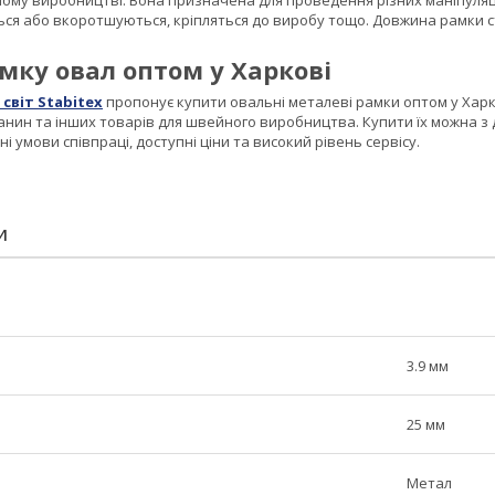
ному виробництві. Вона призначена для проведення різних маніпуляц
я або вкоротшуються, кріпляться до виробу тощо. Довжина рамки ста
мку овал оптом у Харкові
світ Stabitex
пропонує купити овальні металеві рамки оптом у Харк
канин та інших товарів для швейного виробництва. Купити їх можна з д
і умови співпраці, доступні ціни та високий рівень сервісу.
И
3.9 мм
25 мм
Метал