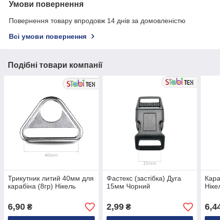
Умови повернення
Повернення товару впродовж 14 днів за домовленістю
Всі умови повернення
Подібні товари компанії
Трикутник литий 40мм для
Фастекс (застібка) Дуга
Кара
карабіна (8гр) Нікель
15мм Чорний
Ніке
6,90
2,99
6,4
₴
₴