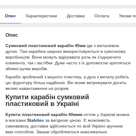
Опис
Характеристики
Доставка
Оплата
Умови п
Опис
Сумковий пластиковий карабін 40мм
іде з металевою
дугою. Такі карабіни широко використовуються в сумочному
виробництві. Вони можуть відігравати роль як з'єднуючого
елемента, так і застібки. Дуже часто з їх допомогою кріпляться
зйомні ручки виробів.
Карабін зроблений з міцного пластику, а дуга з металу робить
цю фурнітуру більш надійною. Він може витримувати досить
великі навантаження на розрив.
Купити карабін сумковий
пластиковий в Україні
Купити пластиковий карабін 40ммм
оптом у Харкові можна
в магазині
Stabitex
за вигідною ціною. Є можливість
самовивозу, доставка здійснюється по всій Україні зручним
вам способом. Закази обробляються максимально