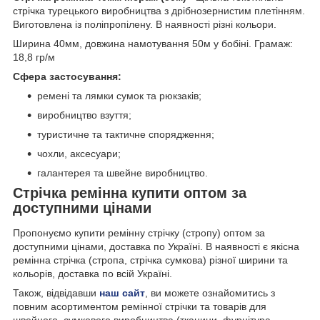
стрічка турецького виробництва з дрібнозернистим плетінням.
Виготовлена ​​із поліпропілену. В наявності різні кольори.
Ширина 40мм, довжина намотування 50м у бобіні. Грамаж:
18,8 гр/м
Сфера застосування:
ремені та лямки сумок та рюкзаків;
виробництво взуття;
туристичне та тактичне спорядження;
чохли, аксесуари;
галантерея та швейне виробництво.
Стрічка ремінна купити оптом за
доступними цінами
Пропонуємо купити ремінну стрічку (стропу) оптом за
доступними цінами, доставка по Україні. В наявності є якісна
ремінна стрічка (стропа, стрічка сумкова) різної ширини та
кольорів, доставка по всій Україні.
Також, відвідавши
наш сайт
, ви можете ознайомитись з
повним асортиментом ремінної стрічки та товарів для