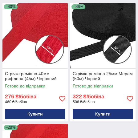
–40%
–36%
Стрічка ремінна 40мм
Стрічка ремінна 25мм Мерам
рифлена (45м) Червоний
(50м) Чорний
Готово до відправки
Готово до відправки
276
322
₴/бобіна
₴/бобіна
460 ₴/бобіна
506 ₴/бобіна
Купити
Купити
–20%