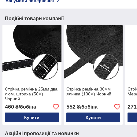
Всі умови повернення
Подібні товари компанії
Стрічка ремінна 25мм два
Стрічка ремінна 30мм
Стрі
люм. штриха (50м)
ялинка (100м) Чорний
Мер
Чорний
460
552
271
₴/бобіна
₴/бобіна
Купити
Купити
Акційні пропозиції та новинки