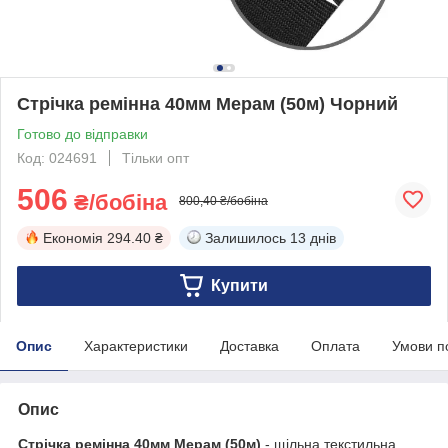
Стрічка ремінна 40мм Мерам (50м) Чорний
Готово до відправки
Код: 024691
Тільки опт
506
₴/бобіна
800,40 ₴/бобіна
Економія
294.40 ₴
Залишилось
13 днів
Купити
Опис
Характеристики
Доставка
Оплата
Умови п
Опис
Стрічка ремінна 40мм Мерам (50м)
- щільна текстильна