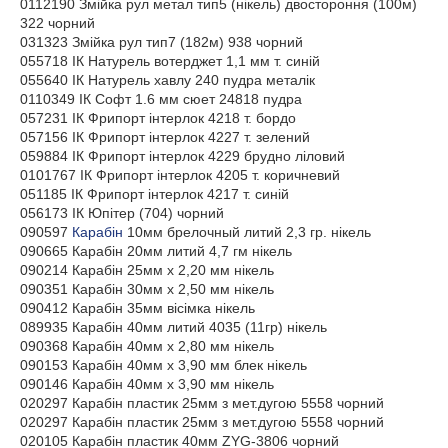
0112190 Змійка рул метал тип5 (нікель) двостороння (100м)
322 чорний
031323 Змійка рул тип7 (182м) 938 чорний
055718 ІК Натурель вотерджет 1,1 мм т. синій
055640 ІК Натурель хавлу 240 пудра металік
0110349 ІК Софт 1.6 мм сюет 24818 пудра
057231 ІК Фрипорт інтерлок 4218 т. бордо
057156 ІК Фрипорт інтерлок 4227 т. зелений
059884 ІК Фрипорт інтерлок 4229 брудно ліловий
0101767 ІК Фрипорт інтерлок 4205 т. коричневий
051185 ІК Фрипорт інтерлок 4217 т. синій
056173 ІК Юпітер (704) чорний
090597
Карабін
10мм брелочный литий 2,3 гр. нікель
090665 Карабін 20мм литий 4,7 гм нікель
090214 Карабін 25мм х 2,20 мм нікель
090351 Карабін 30мм х 2,50 мм нікель
090412 Карабін 35мм вісімка нікель
089935 Карабін 40мм литий 4035 (11гр) нікель
090368 Карабін 40мм х 2,80 мм нікель
090153 Карабін 40мм х 3,90 мм блек нікель
090146 Карабін 40мм х 3,90 мм нікель
020297 Карабін пластик 25мм з мет.дугою 5558 чорний
020297 Карабін пластик 25мм з мет.дугою 5558 чорний
020105 Карабін пластик 40мм ZYG-3806 чорний