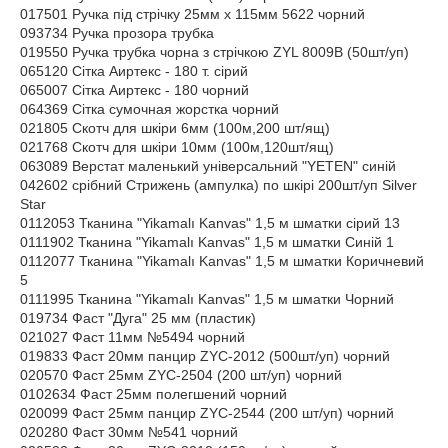
017501 Ручка під стрічку 25мм х 115мм 5622 чорний
093734 Ручка прозора трубка
019550 Ручка трубка чорна з стрічкою ZYL 8009B (50шт/уп)
065120 Сітка Аиртекс - 180 т. сірий
065007 Сітка Аиртекс - 180 чорний
064369 Сітка сумочная жорстка чорний
021805 Скотч для шкіри 6мм (100м,200 шт/ящ)
021768 Скотч для шкіри 10мм (100м,120шт/ящ)
063089 Верстат маленький універсальний "YETEN" синій
042602 срібний Стрижень (ампулка) по шкірі 200шт/уп Silver
Star
0112053 Тканина "Yikamalı Kanvas" 1,5 м шматки сірий 13
0111902 Тканина "Yikamalı Kanvas" 1,5 м шматки Синій 1
0112077 Тканина "Yikamalı Kanvas" 1,5 м шматки Коричневий
5
0111995 Тканина "Yikamalı Kanvas" 1,5 м шматки Чорний
019734 Фаст "Дуга" 25 мм (пластик)
021027 Фаст 11мм №5494 чорний
019833 Фаст 20мм панцир ZYC-2012 (500шт/уп) чорний
020570 Фаст 25мм ZYC-2504 (200 шт/уп) чорний
0102634 Фаст 25мм полегшений чорний
020099 Фаст 25мм панцир ZYC-2544 (200 шт/уп) чорний
020280 Фаст 30мм №541 чорний