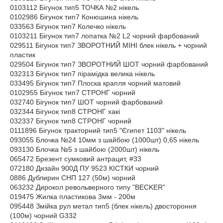
0103112 Бігунок тип5 ТОЧКА №2 нікель
0102986 Бігунок тип7 Конюшина нікель
033563 Бігунок тип7 Колечко нікель
0103211 Бігунок тип7 лопатка №2 L2 чорний фарбований
029511 Бігунок тип7 ЗВОРОТНИЙ МІНІ блек нікель + чорний
пластик
029504 Бігунок тип7 ЗВОРОТНИЙ ШОТ чорний фарбований
032313 Бігунок тип7 пірамідка велика нікель
033495 Бігунок тип7 Плоска крапля чорний матовий
0102955 Бігунок тип7 СТРОНГ чорний
032740 Бігунок тип7 ШОТ чорний фарбований
032344 Бігунок тип8 СТРОНГ хакі
032337 Бігунок тип8 СТРОНГ чорний
0111896 Бігунок тракторний тип5 "Єгипет 1103" нікель
093055 Блочка №24 10мм з шайбою (1000шт) 0,65 нікель
093130 Блочка №5 з шайбою (2000шт) нікель
065472 Брезент сумковий антрацит, #33
072180 Дизайн 900Д ПУ 9523 КІСТКИ чорний
0886 Дублирин СНП 127 (50м) чорний
063232 Дирокол револьверного типу "BECKER"
019475 Жилка пластикова 3мм - 200м
095448 Змійка рул метал тип5 (блек нікель) двостороння
(100м) чорний G332