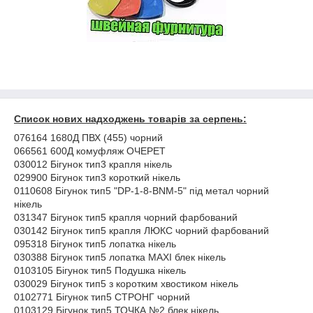
Список нових надходжень товарів за серпень:
076164 1680Д ПВХ (455) чорний
066561 600Д комуфляж ОЧЕРЕТ
030012 Бігунок тип3 крапля нікель
029900 Бігунок тип3 короткий нікель
0110608 Бігунок тип5 "DP-1-8-BNM-5" під метал чорний
нікель
031347 Бігунок тип5 крапля чорний фарбований
030142 Бігунок тип5 крапля ЛЮКС чорний фарбований
095318 Бігунок тип5 лопатка нікель
030388 Бігунок тип5 лопатка MAXI блек нікель
0103105 Бігунок тип5 Подушка нікель
030029 Бігунок тип5 з коротким хвостиком нікель
0102771 Бігунок тип5 СТРОНГ чорний
0103129 Бігунок тип5 ТОЧКА №2 блек нікель