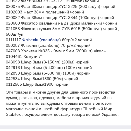
020532 Фаст 30мм ZYC-3212 (150шт/уп) чорний
020075 Фаст 30мм панцир ZYC-3225 (200 шт/уп) чорний
0102603 Фаст 38мм полегшений чорний
020082 Фаст 38мм панцир ZYC-3844 (100шт/уп) чорний
020600 Фіксатор овальний на дві дірки маленький чорний
021058 Фіксатор кулька 8мм ZYS-6015 (500шт/уп) чорний ,
500шт/уп
0111117
Флізелін (спанбонд
) 60гр/м2 чорний
050287 Флізелін (спанбонд) 70гр/м2 чорний
047003 Холитен №335 - 9мм х 9мм (2000шт) нікель
0104461 Хомути 7"
043098 Шнур 3мм (3-150пп) (200м) чорний
042916 Шнур 4 мм (5-400 пп) (100м) чорний
042893 Шнур 5мм (6-600 пп) (100м) чорний
042534 Шнур 8мм/1360 (50м) чорний
0112565 Шнур 8мм/1900 чорний
Эти товары и многие другие для швейного производства
сумок, рюкзаков, одежды, мебели и прочих изделий вы
можете купить по выгодным оптовым ценам в оптовом
магазине тканей и швейной фурнитуры "Швейный Мир
Stabitex", осуществляем доставку товара по всей Украине.