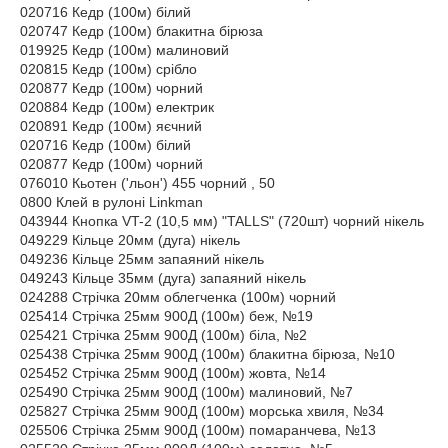
020716 Кедр (100м) білий
020747 Кедр (100м) блакитна бірюза
019925 Кедр (100м) малиновий
020815 Кедр (100м) срібло
020877 Кедр (100м) чорний
020884 Кедр (100м) електрик
020891 Кедр (100м) яєчний
020716 Кедр (100м) білий
020877 Кедр (100м) чорний
076010 Кьотен ('льон') 455 чорний , 50
0800 Клей в рулоні Linkman
043944 Кнопка VT-2 (10,5 мм) "TALLS" (720шт) чорний нікель
049229 Кільце 20мм (дуга) нікель
049236 Кільце 25мм запаяний нікель
049243 Кільце 35мм (дуга) запаяний нікель
024288 Стрічка 20мм облегченка (100м) чорний
025414 Стрічка 25мм 900Д (100м) беж, №19
025421 Стрічка 25мм 900Д (100м) біла, №2
025438 Стрічка 25мм 900Д (100м) блакитна бірюза, №10
025452 Стрічка 25мм 900Д (100м) жовта, №14
025490 Стрічка 25мм 900Д (100м) малиновий, №7
025827 Стрічка 25мм 900Д (100м) морська хвиля, №34
025506 Стрічка 25мм 900Д (100м) помаранчева, №13