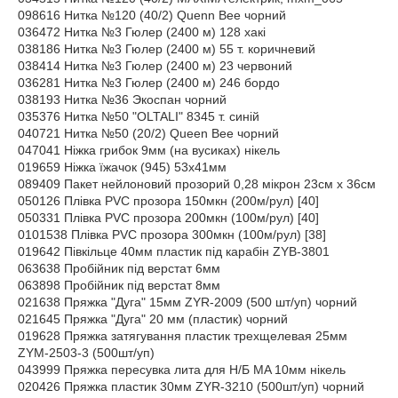
098616 Нитка №120 (40/2) Quenn Bee чорний
036472 Нитка №3 Гюлер (2400 м) 128 хакі
038186 Нитка №3 Гюлер (2400 м) 55 т. коричневий
038414 Нитка №3 Гюлер (2400 м) 23 червоний
036281 Нитка №3 Гюлер (2400 м) 246 бордо
038193 Нитка №36 Экоспан чорний
035376 Нитка №50 "OLTALI" 8345 т. синій
040721 Нитка №50 (20/2) Queen Bee чорний
047041 Ніжка грибок 9мм (на вусиках) нікель
019659 Ніжка їжачок (945) 53х41мм
089409 Пакет нейлоновий прозорий 0,28 мікрон 23см х 36см
050126 Плівка PVC прозора 150мкн (200м/рул) [40]
050331 Плівка PVC прозора 200мкн (100м/рул) [40]
0101538 Плівка PVC прозора 300мкн (100м/рул) [38]
019642 Півкільце 40мм пластик під карабін ZYB-3801
063638 Пробійник під верстат 6мм
063898 Пробійник під верстат 8мм
021638 Пряжка "Дуга" 15мм ZYR-2009 (500 шт/уп) чорний
021645 Пряжка "Дуга" 20 мм (пластик) чорний
019628 Пряжка затягування пластик трехщелевая 25мм
ZYM-2503-3 (500шт/уп)
043999 Пряжка пересувка лита для Н/Б MA 10мм нікель
020426 Пряжка пластик 30мм ZYR-3210 (500шт/уп) чорний